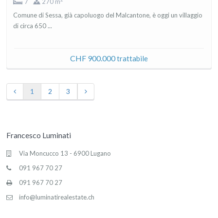
7
270 m
Comune di Sessa, già capoluogo del Malcantone, è oggi un villaggio
di circa 650 ...
CHF 900.000
trattabile
1
2
3
Francesco Luminati
Via Moncucco 13 - 6900 Lugano
091 967 70 27
091 967 70 27
info@luminatirealestate.ch