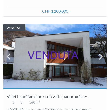
CHF 1.200.000
Venduto
Villetta unifamiliare con vista panoramica ̵ ...
2
3
3
160 m
In VENDITA nel comune di Carabbia, in zona estremamente